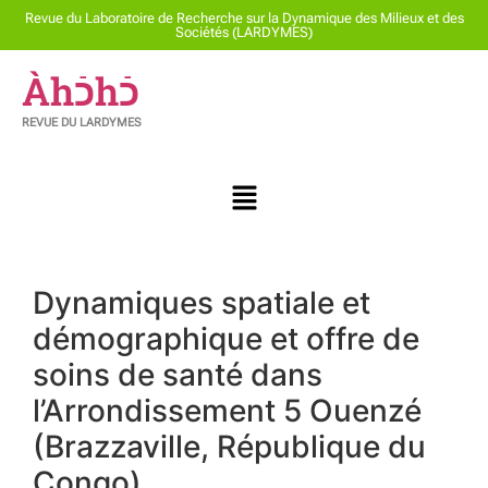
Revue du Laboratoire de Recherche sur la Dynamique des Milieux et des
Sociétés (LARDYMES)
Àhכֿhכֿ
REVUE DU LARDYMES
Dynamiques spatiale et
démographique et offre de
soins de santé dans
l’Arrondissement 5 Ouenzé
(Brazzaville, République du
Congo)