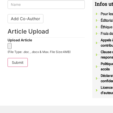
Name
Infos ut
Pour les
Add Co-Author
Éditoria
Éthique
Article Upload
Frais de
Upload Article
Appels 
contrib
(File Type: .doc , .docx & Max. File Size:4MB)
Clause 
responsa
Politique
accès
Déclara
confiden
Licence 
d'auteu