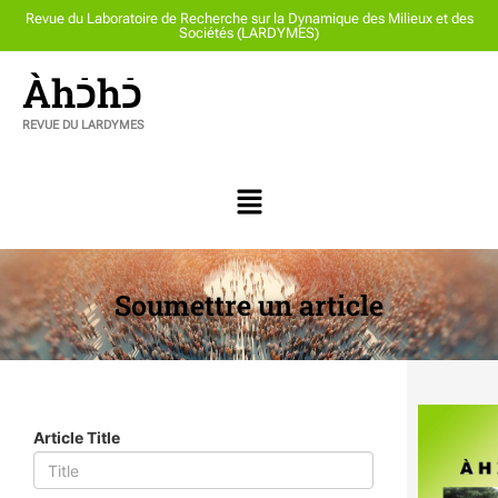
Revue du Laboratoire de Recherche sur la Dynamique des Milieux et des
Sociétés (LARDYMES)
Àhכֿhכֿ
REVUE DU LARDYMES
Soumettre un article
Article Title