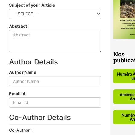
Subject of your Article
Abstract
Nos
publica
Author Details
Author Name
Numéro Àhכֿhכֿ ( à
un
Email Id
Anciens
Numéro
Co-Author Details
Co-Author 1