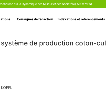
Recherche sur la Dynamique des Milieux et des Sociétés (LARDYMES)
cations
Consignes de rédaction
Indexations et référencements
du système de production coton-cu
KOFFI.