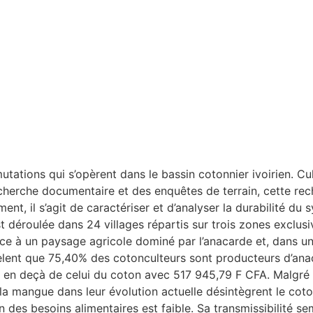
tions qui s’opèrent dans le bassin cotonnier ivoirien. Cult
erche documentaire et des enquêtes de terrain, cette recher
ent, il s’agit de caractériser et d’analyser la durabilité 
t déroulée dans 24 villages répartis sur trois zones exclus
place à un paysage agricole dominé par l’anacarde et, dans 
vèlent que 75,40% des cotonculteurs sont producteurs d’ana
 en deçà de celui du coton avec 517 945,79 F CFA. Malgré
t la mangue dans leur évolution actuelle désintègrent le co
on des besoins alimentaires est faible. Sa transmissibilité 