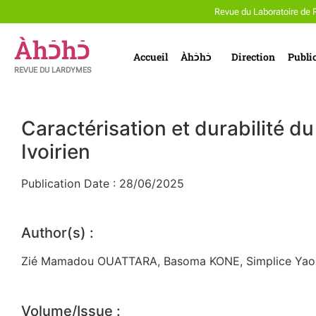
Revue du Laboratoire de 
Àhכֿhכֿ
Accueil
Àhכֿhכֿ
Direction
Publi
REVUE DU LARDYMES
Caractérisation et durabilité 
Ivoirien
Publication Date : 28/06/2025
Author(s) :
Zié Mamadou OUATTARA, Basoma KONE, Simplice Yao 
Volume/Issue :