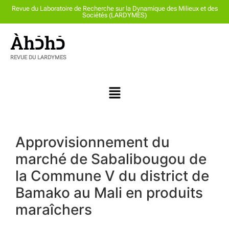
Revue du Laboratoire de Recherche sur la Dynamique des Milieux et des
Sociétés (LARDYMES)
Àhכֿhכֿ
REVUE DU LARDYMES
Approvisionnement du
marché de Sabalibougou de
la Commune V du district de
Bamako au Mali en produits
maraîchers