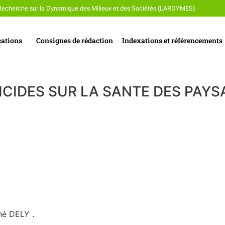
Recherche sur la Dynamique des Milieux et des Sociétés (LARDYMES)
cations
Consignes de rédaction
Indexations et référencements
TICIDES SUR LA SANTE DES PA
é DELY .