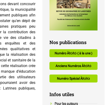
ions devant concourir
ique, la municipalité
sement publiques afin
nstater qu’en dépit de
taines pratiques peu
r la contribution des
de vie des citadins à
Nos publications
es enquêtes et des
nées qualitatives et
Numéro Àhכֿhכֿ ( à la une )
que la réalisation des
cial et sanitaire de la
 cette réalisation crée
Anciens Numéros Àhכֿhכֿ
Le manque d’éducation
rtie des utilisateurs
Numéro Spécial Àhכֿhכֿ
 pourraient avoir des
 Latrines publiques,
Infos utiles
Pour les auteurs