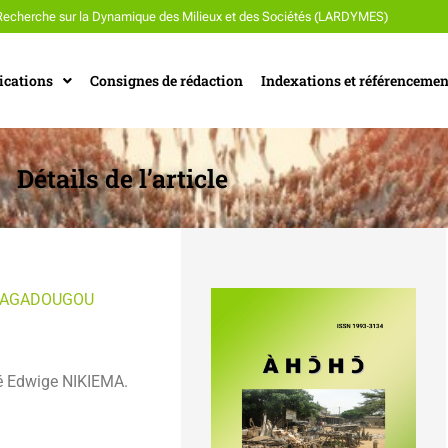
Recherche sur la Dynamique des Milieux et des Sociétés (LARDYMES)
ications
Consignes de rédaction
Indexations et référencemen
Détails de l’article
OUAGADOUGOU
 Edwige NIKIEMA.