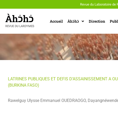
Revue du Laboratoire de 
Àhכֿhכֿ
Accueil
Àhכֿhכֿ
Direction
Publ
REVUE DU LARDYMES
LATRINES PUBLIQUES ET DEFIS D’ASSAINISSEMENT A 
(BURKINA FASO)
Rawelguy Ulysse Emmanuel OUEDRAOGO, Dayangnéwendé