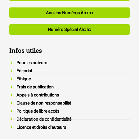
Anciens Numéros Àhכֿhכֿ
Numéro Spécial Àhכֿhכֿ
Infos utiles
Pour les auteurs
Éditorial
Éthique
Frais de publication
Appels à contributions
Clause de non responsabilité
Politique de libre accès
Déclaration de confidentialité
Licence et droits d'auteurs