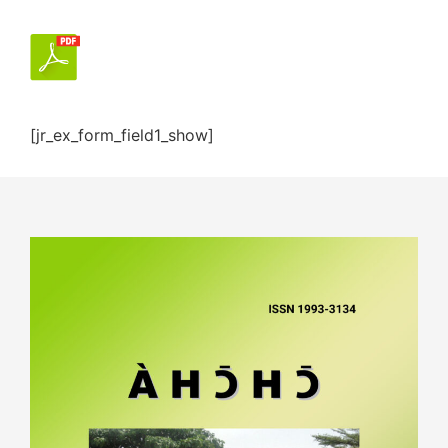
[jr_ex_form_field1_show]