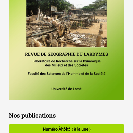
Nos publications
Numéro Àhכֿhכֿ ( à la une )